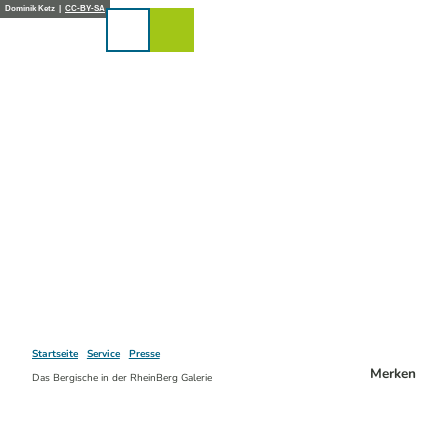
Z
Dominik Ketz |
CC-BY-SA
u
Karte
Merkzettel
Suche
Menü
m
I
n
h
a
l
t
Startseite
Service
Presse
Merken
Das Bergische in der RheinBerg Galerie