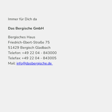
Immer für Dich da
Das Bergische GmbH
Bergisches Haus
Friedrich-Ebert-Straße 75
51429 Bergisch Gladbach
Telefon: +49 22 04 - 843000
Telefax: +49 22 04 - 843005
Mail:
info@dasbergische.de
f
I
Y
L
P
T
K
a
n
o
i
i
i
o
c
s
u
n
n
k
m
e
t
t
k
t
T
o
b
a
u
e
e
o
o
o
g
b
d
r
k
t
o
r
e
I
e