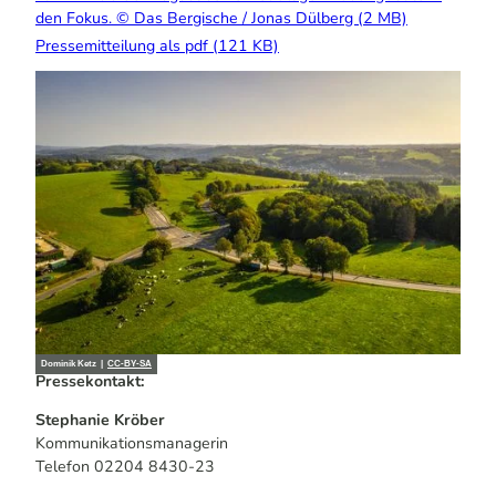
den Fokus. © Das Bergische / Jonas Dülberg (2 MB)
Pressemitteilung als pdf (121 KB)
Dominik Ketz |
CC-BY-SA
Pressekontakt:
Stephanie Kröber
Kommunikationsmanagerin
Telefon 02204 8430-23