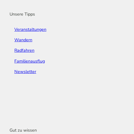
k
a
n
s
m
t
Unsere Tipps
Veranstaltungen
Wandern
Radfahren
Familienausflug
Newsletter
Gut zu wissen