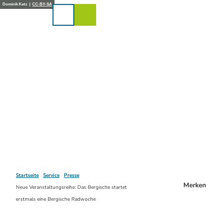
Z
Dominik Ketz |
CC-BY-SA
u
Karte
Merkzettel
Suche
Menü
m
I
n
h
a
l
t
Startseite
Service
Presse
Merken
Neue Veranstaltungsreihe: Das Bergische startet
erstmals eine Bergische Radwoche