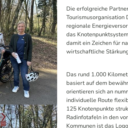
Die erfolgreiche Partn
Tourismusorganisation D
regionale Energieversor
das Knotenpunktsystem 
damit ein Zeichen für na
wirtschaftliche Stärkun
Das rund 1.000 Kilome
basiert auf dem bewäh
orientieren sich an nu
individuelle Route flex
125 Knotenpunkte strukt
Radinfotafeln in den v
Kommunen ist das Logo