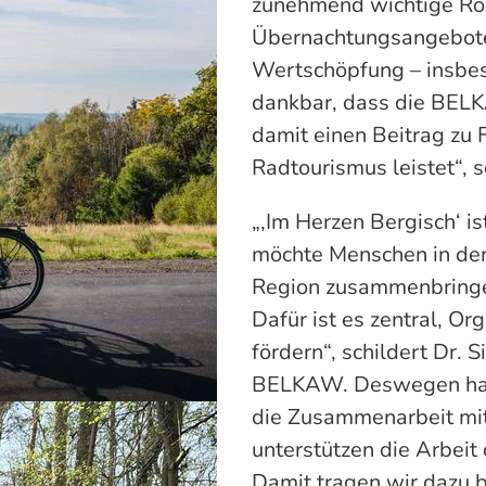
zunehmend wichtige Rol
Übernachtungsangebote 
Wertschöpfung – insbes
dankbar, dass die BELK
damit einen Beitrag zu
Radtourismus leistet“, 
„‚Im Herzen Bergisch‘ i
möchte Menschen in de
Region zusammenbringen
Dafür ist es zentral, Or
fördern“, schildert Dr. 
BELKAW. Deswegen habe
die Zusammenarbeit mit
unterstützen die Arbeit
Damit tragen wir dazu b