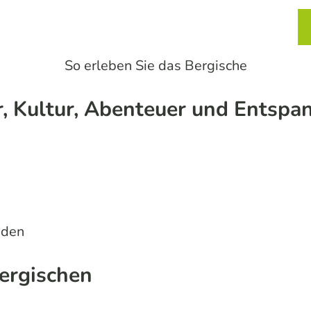
chtung und Einkehr
Service
Karte
Merkzett
Such
So erleben Sie das Bergische
r, Kultur, Abenteuer und Entspa
nden
Bergischen