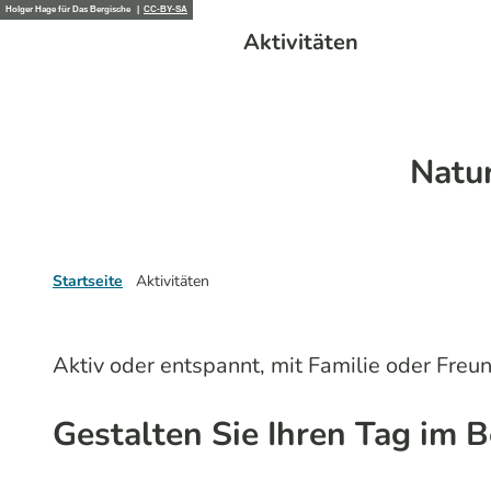
Z
Holger Hage für Das Bergische |
CC-BY-SA
Die Region
Aktivitäten
Überna
u
m
I
n
Natu
h
a
l
t
Startseite
Aktivitäten
Aktiv oder entspannt, mit Familie oder Freu
Gestalten Sie Ihren Tag im 