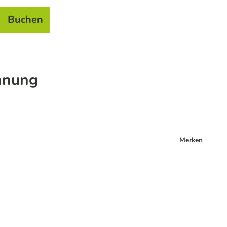
Buchen
el
e
nnung
Merken