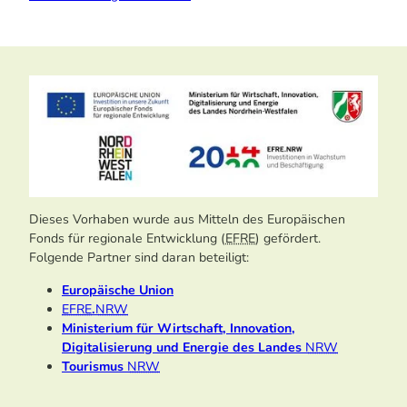
Abbildung von vier Förderlogos.
Dieses Vorhaben wurde aus Mitteln des Europäischen
Fonds für regionale Entwicklung (
EFRE
) gefördert.
Folgende Partner sind daran beteiligt:
Europäische Union
EFRE
.
NRW
Ministerium für Wirtschaft, Innovation,
Digitalisierung und Energie des Landes
NRW
Tourismus
NRW