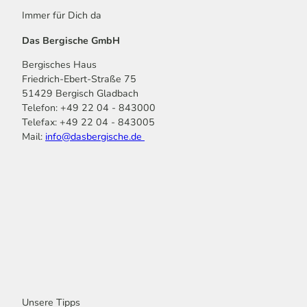
Immer für Dich da
Das Bergische GmbH
Bergisches Haus
Friedrich-Ebert-Straße 75
51429 Bergisch Gladbach
Telefon: +49 22 04 - 843000
Telefax: +49 22 04 - 843005
Mail:
info@dasbergische.de
f
I
Y
L
P
T
K
a
n
o
i
i
i
o
c
s
u
n
n
k
m
e
t
t
k
t
T
o
b
a
u
e
e
o
o
o
g
b
d
r
k
t
o
r
e
I
e
k
a
n
s
m
t
Unsere Tipps