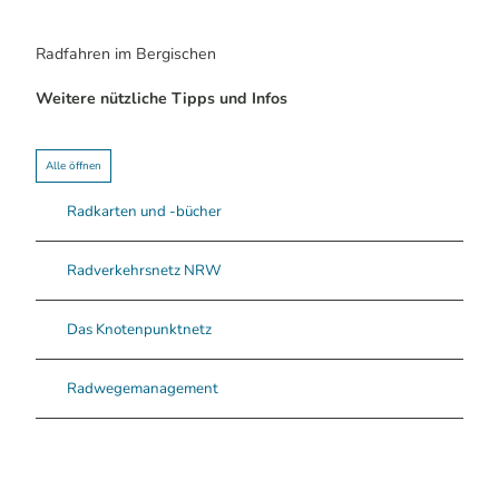
nik K
etz |
CC-B
Y-SA
Radfahren im Bergischen
Rad-Events
Top-Events, geführte Touren und Kurse
Weitere nützliche Tipps und Infos
Alle öffnen
Radkarten und -bücher
Radverkehrsnetz NRW
Das Knotenpunktnetz
Radwegemanagement