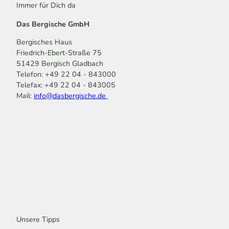
Immer für Dich da
Das Bergische GmbH
Bergisches Haus
Friedrich-Ebert-Straße 75
51429 Bergisch Gladbach
Telefon: +49 22 04 - 843000
Telefax: +49 22 04 - 843005
Mail:
info@dasbergische.de
f
I
Y
L
P
T
K
a
n
o
i
i
i
o
c
s
u
n
n
k
m
e
t
t
k
t
T
o
b
a
u
e
e
o
o
o
g
b
d
r
k
t
o
r
e
I
e
k
a
n
s
m
t
Unsere Tipps