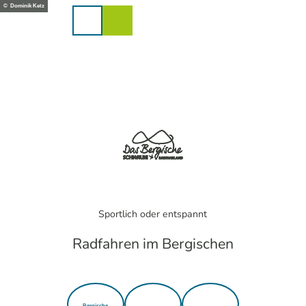
Z
© Dominik Ketz
u
Karte
Merkzettel
Suche
Menü
m
I
n
h
a
l
t
Sportlich oder entspannt
Radfahren im Bergischen
Bergische