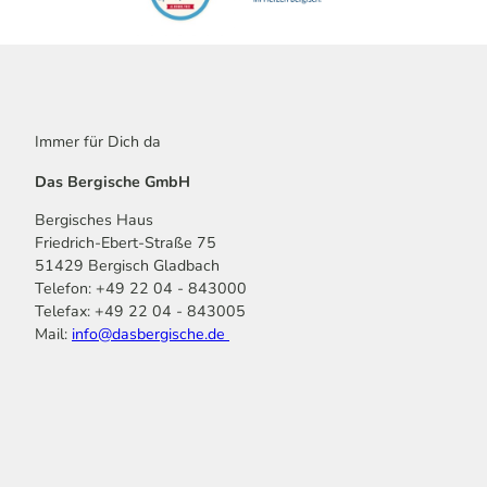
Immer für Dich da
Das Bergische GmbH
Bergisches Haus
Friedrich-Ebert-Straße 75
51429 Bergisch Gladbach
Telefon: +49 22 04 - 843000
Telefax: +49 22 04 - 843005
Mail:
info@dasbergische.de
f
I
Y
L
P
T
K
a
n
o
i
i
i
o
c
s
u
n
n
k
m
e
t
t
k
t
T
o
b
a
u
e
e
o
o