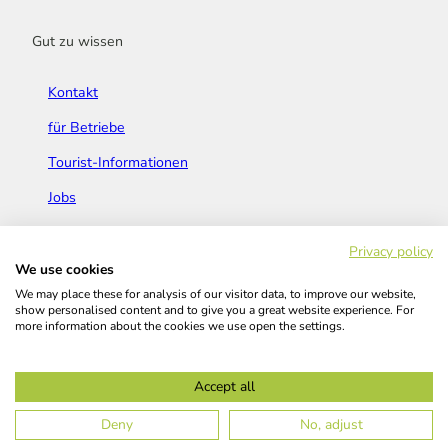
Gut zu wissen
Kontakt
für Betriebe
Tourist-Informationen
Jobs
Broschüren & Flyer
Privacy policy
We use cookies
We may place these for analysis of our visitor data, to improve our website,
show personalised content and to give you a great website experience. For
more information about the cookies we use open the settings.
Widerrufsbelehrung
AGB
Barrierefreiheitserklärung
Accept all
Kontakt
Impressum
Datenschutz
Deny
No, adjust
© Das Bergische GmbH