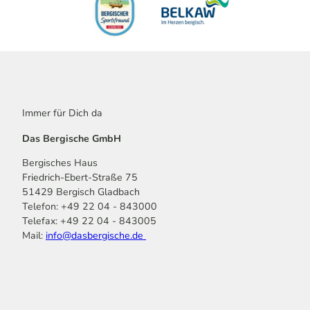
Immer für Dich da
Das Bergische GmbH
Bergisches Haus
Friedrich-Ebert-Straße 75
51429 Bergisch Gladbach
Telefon: +49 22 04 - 843000
Telefax: +49 22 04 - 843005
Mail:
info@dasbergische.de
f
I
Y
L
P
T
K
a
n
o
i
i
i
o
c
s
u
n
n
k
m