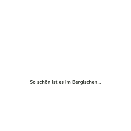
Philip
p Tha
ter fü
r "Da
s Ber
gisch
e" |
CC-B
Wellness und
Y-SA
Gesundheit
So schön ist es im Bergischen…
Ausruhen und Kraft tanken