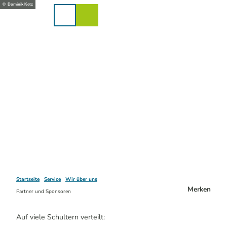
Z
© Dominik Ketz
u
Karte
Merkzettel
Suche
Menü
m
I
n
h
a
l
t
Startseite
Service
Wir über uns
Merken
Partner und Sponsoren
Auf viele Schultern verteilt: