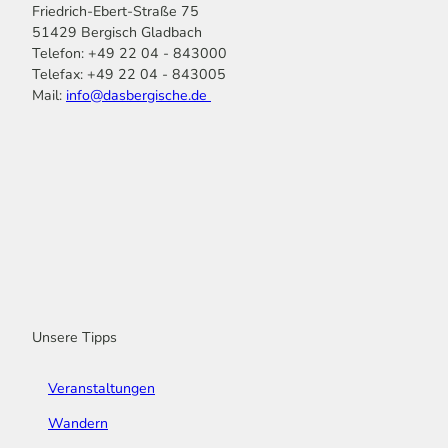
Friedrich-Ebert-Straße 75
51429 Bergisch Gladbach
Telefon: +49 22 04 - 843000
Telefax: +49 22 04 - 843005
Mail:
info@dasbergische.de
f
I
Y
L
P
T
K
a
n
o
i
i
i
o
c
s
u
n
n
k
m
e
t
t
k
t
T
o
b
a
u
e
e
o
o
o
g
b
d
r
k
t
o
r
e
I
e
k
a
n
s
m
t
Unsere Tipps
Veranstaltungen
Wandern