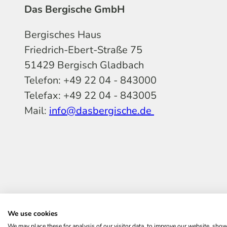
Das Bergische GmbH
Bergisches Haus
Friedrich-Ebert-Straße 75
51429 Bergisch Gladbach
Telefon: +49 22 04 - 843000
Telefax: +49 22 04 - 843005
Mail:
info@dasbergische.de
f
I
Y
L
P
T
K
a
n
o
i
i
i
o
c
s
u
n
n
k
m
e
t
t
k
t
T
o
b
a
u
e
e
o
o
We use cookies
o
g
b
d
r
k
t
We may place these for analysis of our visitor data, to improve our website, sho