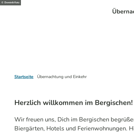
Z
© Dominik Ketz
Die Region
Aktivitäten
Überna
u
m
I
n
h
a
l
t
Startseite
Übernachtung und Einkehr
Herzlich willkommen im Bergischen!
Wir freuen uns, Dich im Bergischen begrüße
Biergärten, Hotels und Ferienwohnungen. Hi