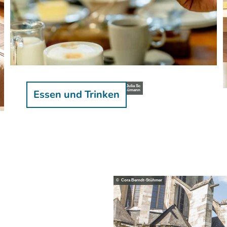
© SICHTBARKEITSEXPERTEN/Fotoagentur Wolf, Julia Sc
Essen und Trinken
hümann
© Cora Berndt-Stühmer