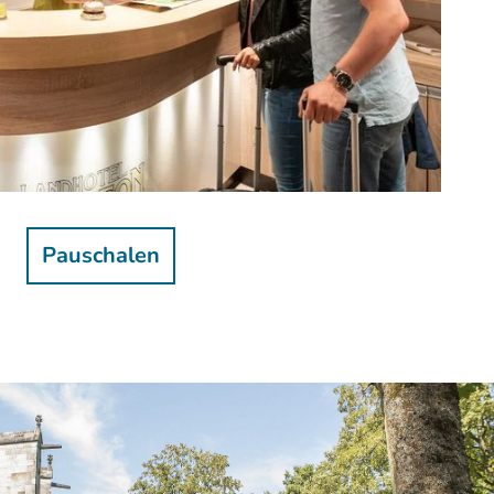
Dominik Ketz |
CC-BY-SA
Pauschalen