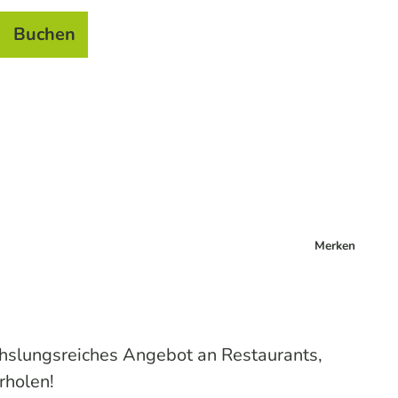
Buchen
el
e
Merken
chslungsreiches Angebot an Restaurants,
rholen!