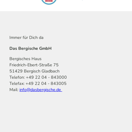
Immer für Dich da
Das Bergische GmbH
Bergisches Haus
Friedrich-Ebert-Straße 75
51429 Bergisch Gladbach
Telefon: +49 22 04 - 843000
Telefax: +49 22 04 - 843005
Mail:
info@dasbergische.de
f
I
Y
L
P
T
K
a
n
o
i
i
i
o
c
s
u
n
n
k
m
e
t
t
k
t
T
o
b
a
u
e
e
o
o