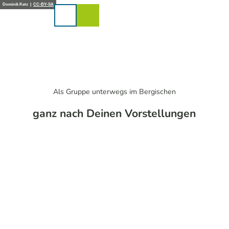
Z
Dominik Ketz |
CC-BY-SA
u
Karte
Merkzettel
Suche
Menü
m
I
n
h
a
l
t
Als Gruppe unterwegs im Bergischen
ganz nach Deinen Vorstellungen