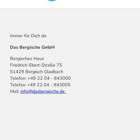
Immer für Dich da
Das Bergische GmbH
Bergisches Haus
Friedrich-Ebert-Straße 75
51429 Bergisch Gladbach
Telefon: +49 22 04 - 843000
Telefax: +49 22 04 - 843005
Mail:
info@dasbergische.de
f
I
Y
L
P
T
K
a
n
o
i
i
i
o
c
s
u
n
n
k
m
e
t
t
k
t
T
o
b
a
u
e
e
o
o