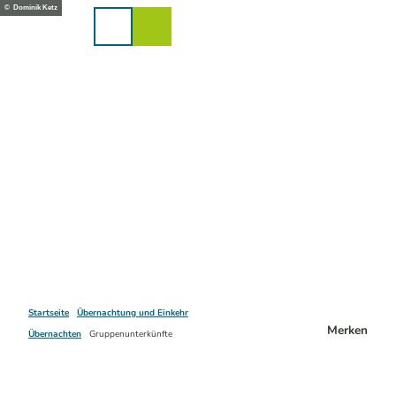
Z
© Dominik Ketz
u
Karte
Merkzettel
Suche
Menü
m
I
n
h
a
l
t
Startseite
Übernachtung und Einkehr
Merken
Übernachten
Gruppenunterkünfte