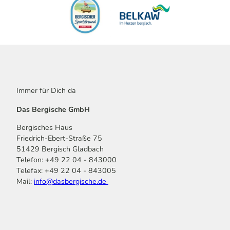
Immer für Dich da
Das Bergische GmbH
Bergisches Haus
Friedrich-Ebert-Straße 75
51429 Bergisch Gladbach
Telefon: +49 22 04 - 843000
Telefax: +49 22 04 - 843005
Mail:
info@dasbergische.de
f
I
Y
L
P
T
K
a
n
o
i
i
i
o
c
s
u
n
n
k
m