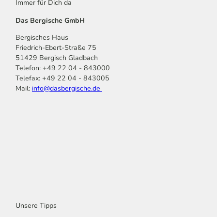
Immer für Dich da
Das Bergische GmbH
Bergisches Haus
Friedrich-Ebert-Straße 75
51429 Bergisch Gladbach
Telefon: +49 22 04 - 843000
Telefax: +49 22 04 - 843005
Mail:
info@dasbergische.de
f
I
Y
L
P
T
K
a
n
o
i
i
i
o
c
s
u
n
n
k
m
e
t
t
k
t
T
o
b
a
u
e
e
o
o
o
g
b
d
r
k
t
o
r
e
I
e
k
a
n
s
m
t
Unsere Tipps