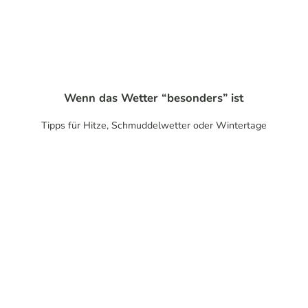
Sabin
e Doh
rman
n / Da
s Ber
gisch
e |
CC-B
Pumptracks
Y-SA
und
Wenn das Wetter “besonders” ist
Skaterparks
Tipps für Hitze, Schmuddelwetter oder Wintertage