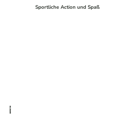
Sportliche Action und Spaß
Holge
r Hag
e für
Das B
ergisc
he |
CC-B
Y-SA
Golf
und