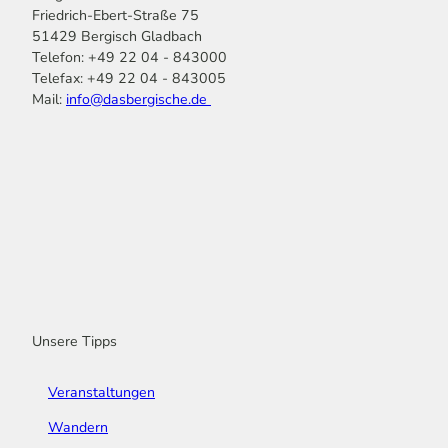
Friedrich-Ebert-Straße 75
51429 Bergisch Gladbach
Telefon: +49 22 04 - 843000
Telefax: +49 22 04 - 843005
Mail:
info@dasbergische.de
f
I
Y
L
P
T
K
a
n
o
i
i
i
o
c
s
u
n
n
k
m
e
t
t
k
t
T
o
b
a
u
e
e
o
o
o
g
b
d
r
k
t
o
r
e
I
e
k
a
n
s
m
t
Unsere Tipps
Veranstaltungen
Wandern