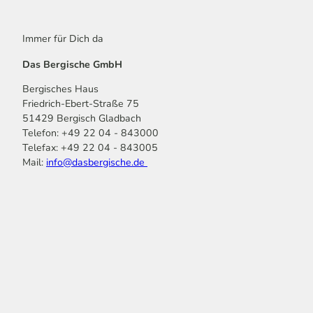
Immer für Dich da
Das Bergische GmbH
Bergisches Haus
Friedrich-Ebert-Straße 75
51429 Bergisch Gladbach
Telefon: +49 22 04 - 843000
Telefax: +49 22 04 - 843005
Mail:
info@dasbergische.de
f
I
Y
L
P
T
K
a
n
o
i
i
i
o
c
s
u
n
n
k
m
e
t
t
k
t
T
o
b
a
u
e
e
o
o
o
g
b
d
r
k
t
o
r
e
I
e
k
a
n
s