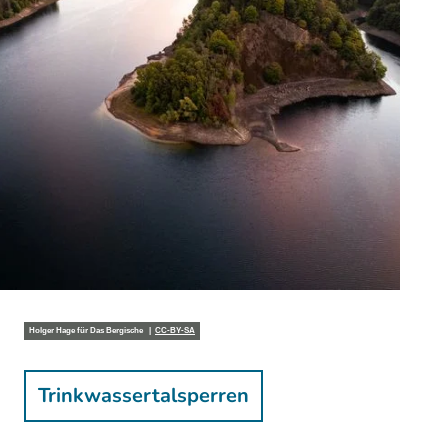
Holger Hage für Das Bergische |
CC-BY-SA
Wasserwirtschaft
Trinkwassertalsperren