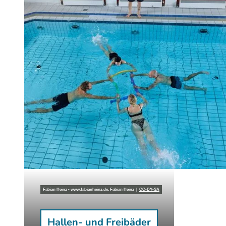
Fabian Heinz - www.fabianheinz.de, Fabian Heinz |
CC-BY-SA
Badevergnügen
Hallen- und Freibäder