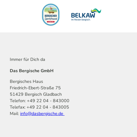
Immer für Dich da
Das Bergische GmbH
Bergisches Haus
Friedrich-Ebert-Straße 75
51429 Bergisch Gladbach
Telefon: +49 22 04 - 843000
Telefax: +49 22 04 - 843005
Mail:
info@dasbergische.de
f
I
Y
L
P
T
K
a
n
o
i
i
i
o