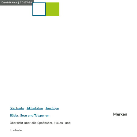
Z
Dominik Ketz |
CC-BY-SA
u
Karte
Merkzettel
Suche
Menü
m
I
n
h
a
l
t
Startseite
Aktivitäten
Ausflüge
Merken
Bäder, Seen und Talsperren
Übersicht über alle Spaßbäder, Hallen- und
Freibäder