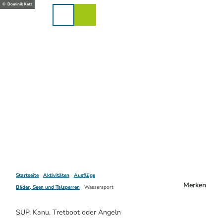
Z
© Dominik Ketz
u
Karte
Merkzettel
Suche
Menü
m
I
n
h
a
l
t
Startseite
Aktivitäten
Ausflüge
Merken
Bäder, Seen und Talsperren
Wassersport
SUP
, Kanu, Tretboot oder Angeln