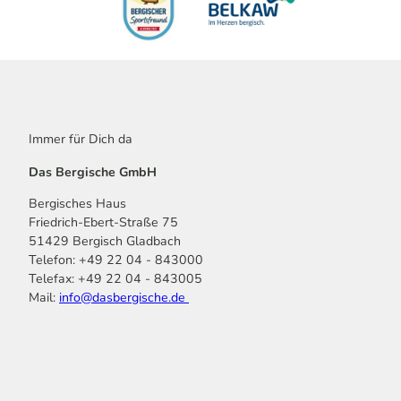
Immer für Dich da
Das Bergische GmbH
Bergisches Haus
Friedrich-Ebert-Straße 75
51429 Bergisch Gladbach
Telefon: +49 22 04 - 843000
Telefax: +49 22 04 - 843005
Mail:
info@dasbergische.de
f
I
Y
L
P
T
K
a
n
o
i
i
i
o
c
s
u
n
n
k
m
e
t
t
k
t
T
o