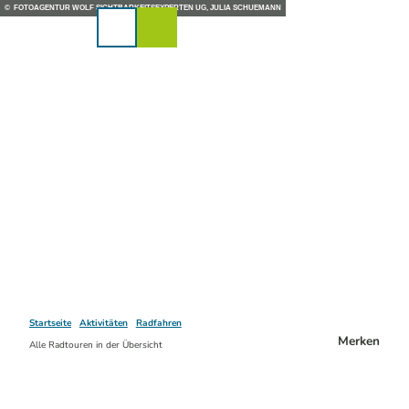
Z
© FOTOAGENTUR WOLF SICHTBARKEITSEXPERTEN UG, JULIA SCHUEMANN
u
Karte
Merkzettel
Suche
Menü
m
I
n
h
a
l
t
Startseite
Aktivitäten
Radfahren
Merken
Alle Radtouren in der Übersicht