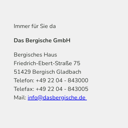
Immer für Sie da
Das Bergische GmbH
Bergisches Haus
Friedrich-Ebert-Straße 75
51429 Bergisch Gladbach
Telefon: +49 22 04 - 843000
Telefax: +49 22 04 - 843005
Mail:
info@dasbergische.de
f
I
Y
L
P
T
K
a
n
o
i
i
i
o