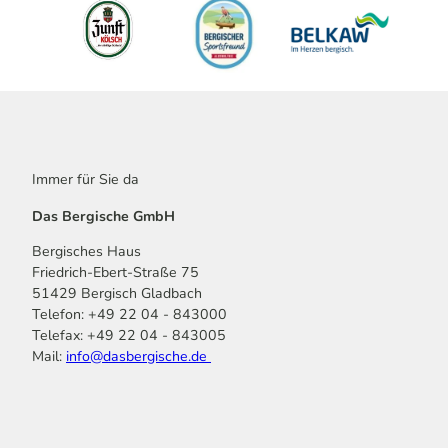
Immer für Sie da
Das Bergische GmbH
Bergisches Haus
Friedrich-Ebert-Straße 75
51429 Bergisch Gladbach
Telefon: +49 22 04 - 843000
Telefax: +49 22 04 - 843005
Mail:
info@dasbergische.de
f
I
Y
L
P
T
K
a
n
o
i
i
i
o