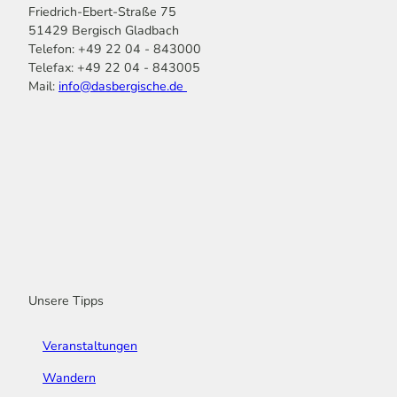
Friedrich-Ebert-Straße 75
51429 Bergisch Gladbach
Telefon: +49 22 04 - 843000
Telefax: +49 22 04 - 843005
Mail:
info@dasbergische.de
f
I
Y
L
P
T
K
a
n
o
i
i
i
o
c
s
u
n
n
k
m
e
t
t
k
t
T
o
b
a
u
e
e
o
o
o
g
b
d
r
k
t
o
r
e
I
e
k
a
n
s
m
t
Unsere Tipps
Veranstaltungen
Wandern