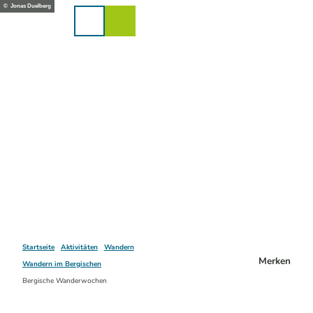
Z
© Jonas Duelberg
u
Karte
Merkzettel
Suche
Menü
m
I
n
h
a
l
t
Startseite
Aktivitäten
Wandern
Merken
Wandern im Bergischen
Bergische Wanderwochen