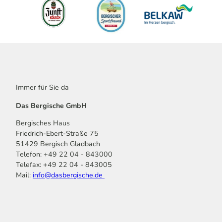
Immer für Sie da
Das Bergische GmbH
Bergisches Haus
Friedrich-Ebert-Straße 75
51429 Bergisch Gladbach
Telefon: +49 22 04 - 843000
Telefax: +49 22 04 - 843005
Mail:
info@dasbergische.de
f
I
Y
L
P
T
K
a
n
o
i
i
i
o
c
s
u
n
n
k
m