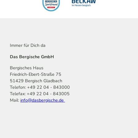
Immer für Dich da
Das Bergische GmbH
Bergisches Haus
Friedrich-Ebert-Straße 75
51429 Bergisch Gladbach
Telefon: +49 22 04 - 843000
Telefax: +49 22 04 - 843005
Mail:
info@dasbergische.de
f
I
Y
L
P
T
K
a
n
o
i
i
i
o
c
s
u
n
n
k
m
e
t
t
k
t
T
o