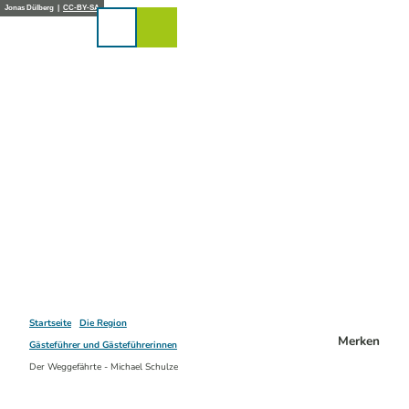
Z
Jonas Dülberg |
CC-BY-SA
u
Karte
Merkzettel
Suche
Menü
m
I
n
h
a
l
t
Startseite
Die Region
Merken
Gästeführer und Gästeführerinnen
Der Weggefährte - Michael Schulze