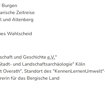
r Burgen
arische Zeitreise
l und Altenberg
nes Wahlscheid
dschaft und Geschichte
e.V.
"
 "Stadt- und Landschaftsarchäologie" Köln
att Overath", Standort des "KennenLernenUmwelt"
hrerin für das Bergische Land