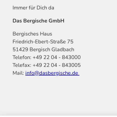
Immer für Dich da
Das Bergische GmbH
Bergisches Haus
Friedrich-Ebert-Straße 75
51429 Bergisch Gladbach
Telefon: +49 22 04 - 843000
Telefax: +49 22 04 - 843005
Mail:
info@dasbergische.de
f
I
Y
L
P
T
K
a
n
o
i
i
i
o
c
s
u
n
n
k
m
e
t
t
k
t
T
o