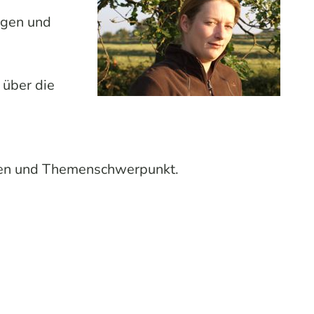
ngen und
 über die
Portrait der Gästeführerin Silke Junick vor einem Baum.
gen und Themenschwerpunkt.