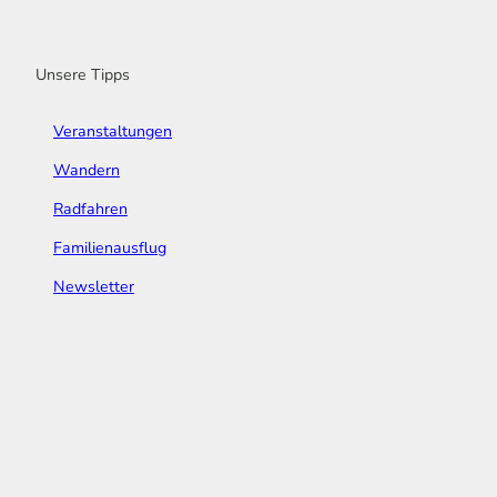
o
r
e
I
e
k
a
n
s
m
t
Unsere Tipps
Veranstaltungen
Wandern
Radfahren
Familienausflug
Newsletter