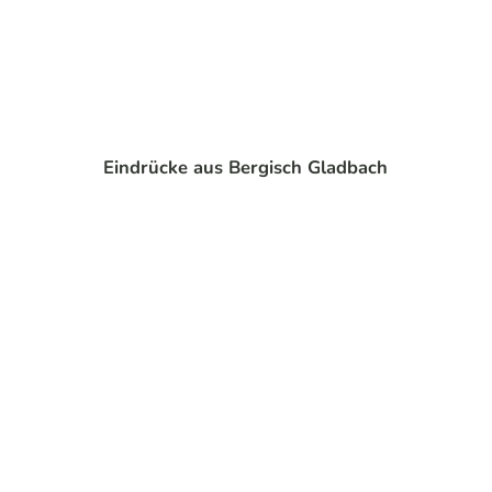
© Do
minik
Ketz
Radwege
Eindrücke aus Bergisch Gladbach