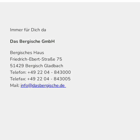
Immer für Dich da
Das Bergische GmbH
Bergisches Haus
Friedrich-Ebert-Straße 75
51429 Bergisch Gladbach
Telefon: +49 22 04 - 843000
Telefax: +49 22 04 - 843005
Mail:
info@dasbergische.de
f
I
Y
L
P
T
K
a
n
o
i
i
i
o
c
s
u
n
n
k
m
e
t
t
k
t
T
o
b
a
u
e
e
o
o
o
g
b
d
r
k
t