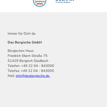
s
d
c
e
h
m
e
P
i
e
d
d
'
Immer für Dich da
e
ö
l
f
Das Bergische GmbH
e
f
c
Bergisches Haus
n
'
Friedrich-Ebert-Straße 75
e
ö
51429 Bergisch Gladbach
n
f
Telefon: +49 22 04 - 843000
f
Telefax: +49 22 04 - 843005
n
Mail:
info@dasbergische.de
e
n
f
I
Y
L
P
T
K
a
n
o
i
i
i
o
c
s
u
n
n
k
m
e
t
t
k
t
T
o