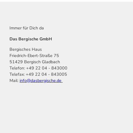
Immer für Dich da
Das Bergische GmbH
Bergisches Haus
Friedrich-Ebert-Straße 75
51429 Bergisch Gladbach
Telefon: +49 22 04 - 843000
Telefax: +49 22 04 - 843005
Mail:
info@dasbergische.de
f
I
Y
L
P
T
K
a
n
o
i
i
i
o
c
s
u
n
n
k
m
e
t
t
k
t
T
o
b
a
u
e
e
o
o
o
g
b
d
r
k
t