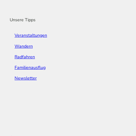
o
r
e
I
e
k
a
n
s
m
t
Unsere Tipps
Veranstaltungen
Wandern
Radfahren
Familienausflug
Newsletter