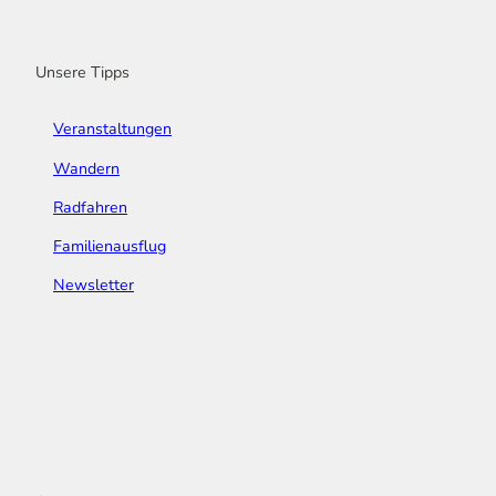
o
r
e
I
e
k
a
n
s
m
t
Unsere Tipps
Veranstaltungen
Wandern
Radfahren
Familienausflug
Newsletter