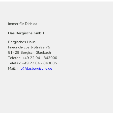
Immer für Dich da
Das Bergische GmbH
Bergisches Haus
Friedrich-Ebert-Straße 75
51429 Bergisch Gladbach
Telefon: +49 22 04 - 843000
Telefax: +49 22 04 - 843005
Mail:
info@dasbergische.de
f
I
Y
L
P
T
K
a
n
o
i
i
i
o
c
s
u
n
n
k
m
e
t
t
k
t
T
o
b
a
u
e
e
o
o
o
g
b
d
r
k
t