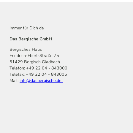
Immer für Dich da
Das Bergische GmbH
Bergisches Haus
Friedrich-Ebert-Straße 75
51429 Bergisch Gladbach
Telefon: +49 22 04 - 843000
Telefax: +49 22 04 - 843005
Mail:
info@dasbergische.de
f
I
Y
L
P
T
K
a
n
o
i
i
i
o
c
s
u
n
n
k
m
e
t
t
k
t
T
o
b
a
u
e
e
o
o
o
g
b
d
r
k
t