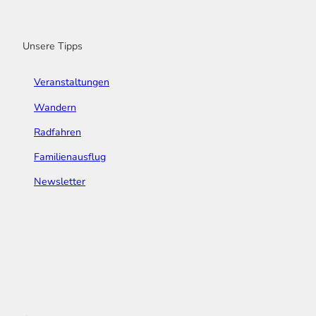
o
r
e
I
e
k
a
n
s
m
t
Unsere Tipps
Veranstaltungen
Wandern
Radfahren
Familienausflug
Newsletter