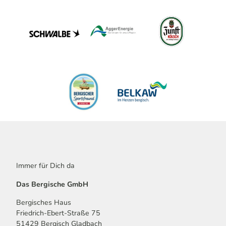
n
e
n
2
5
u
n
d
5
0
'
ö
f
f
n
e
n
Immer für Dich da
Das Bergische GmbH
Bergisches Haus
Friedrich-Ebert-Straße 75
51429 Bergisch Gladbach