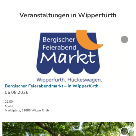
Veranstaltungen in Wipperfürth
D
e
'Berg
t
Feier
– in 
a
zur M
i
hinzu
l
s
e
i
Bergischer Feierabendmarkt – in Wipperfürth
t
06.08.2026
e
21:00
'
Markt
B
Marktplatz, 51688 Wipperfürth
e
r
D
g
e
'Mus
i