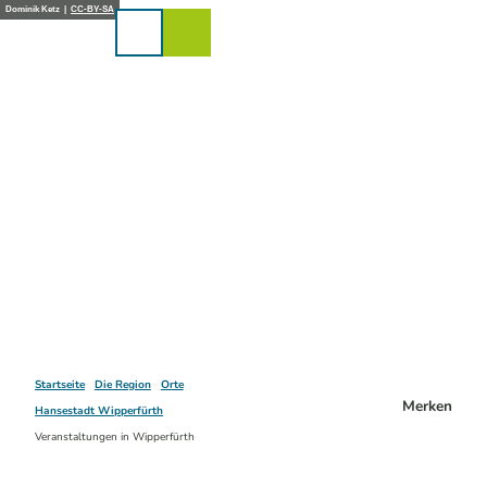
Z
Dominik Ketz |
CC-BY-SA
u
Karte
Merkzettel
Suche
Menü
m
I
n
h
a
l
t
Startseite
Die Region
Orte
Merken
Hansestadt Wipperfürth
Veranstaltungen in Wipperfürth