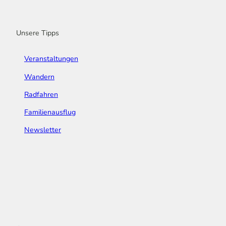
o
r
e
I
e
k
a
n
s
m
t
Unsere Tipps
Veranstaltungen
Wandern
Radfahren
Familienausflug
Newsletter