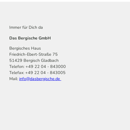
Immer für Dich da
Das Bergische GmbH
Bergisches Haus
Friedrich-Ebert-Straße 75
51429 Bergisch Gladbach
Telefon: +49 22 04 - 843000
Telefax: +49 22 04 - 843005
Mail:
info@dasbergische.de
f
I
Y
L
P
T
K
a
n
o
i
i
i
o
c
s
u
n
n
k
m
e
t
t
k
t
T
o
b
a
u
e
e
o
o
o
g
b
d
r
k
t