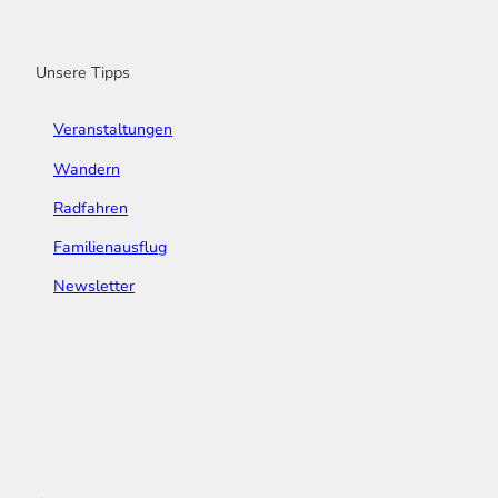
o
r
e
I
e
k
a
n
s
m
t
Unsere Tipps
Veranstaltungen
Wandern
Radfahren
Familienausflug
Newsletter