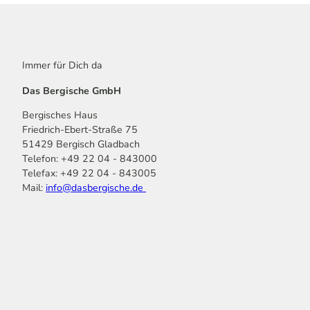
Immer für Dich da
Das Bergische GmbH
Bergisches Haus
Friedrich-Ebert-Straße 75
51429 Bergisch Gladbach
Telefon: +49 22 04 - 843000
Telefax: +49 22 04 - 843005
Mail:
info@dasbergische.de
f
I
Y
L
P
T
K
a
n
o
i
i
i
o
c
s
u
n
n
k
m
e
t
t
k
t
T
o
b
a
u
e
e
o
o
o
g
b
d
r
k
t