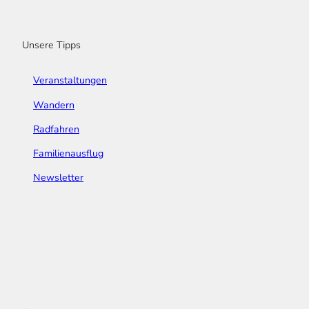
o
r
e
I
e
k
a
n
s
m
t
Unsere Tipps
Veranstaltungen
Wandern
Radfahren
Familienausflug
Newsletter