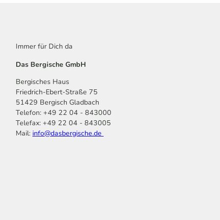
Immer für Dich da
Das Bergische GmbH
Bergisches Haus
Friedrich-Ebert-Straße 75
51429 Bergisch Gladbach
Telefon: +49 22 04 - 843000
Telefax: +49 22 04 - 843005
Mail:
info@dasbergische.de
f
I
Y
L
P
T
K
a
n
o
i
i
i
o
c
s
u
n
n
k
m
e
t
t
k
t
T
o
b
a
u
e
e
o
o
o
g
b
d
r
k
t