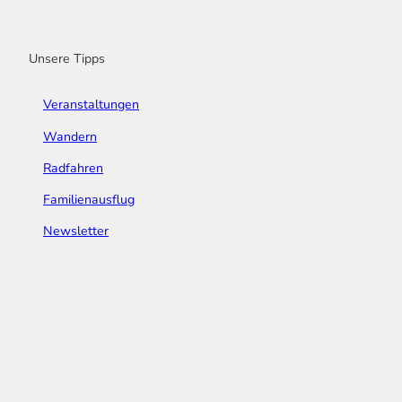
o
r
e
I
e
k
a
n
s
m
t
Unsere Tipps
Veranstaltungen
Wandern
Radfahren
Familienausflug
Newsletter