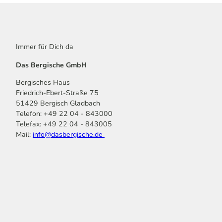
Immer für Dich da
Das Bergische GmbH
Bergisches Haus
Friedrich-Ebert-Straße 75
51429 Bergisch Gladbach
Telefon: +49 22 04 - 843000
Telefax: +49 22 04 - 843005
Mail:
info@dasbergische.de
f
I
Y
L
P
T
K
a
n
o
i
i
i
o
c
s
u
n
n
k
m
e
t
t
k
t
T
o
b
a
u
e
e
o
o
o
g
b
d
r
k
t