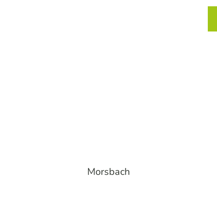
chtung und Einkehr
Service
Karte
Merkzett
Such
Morsbach