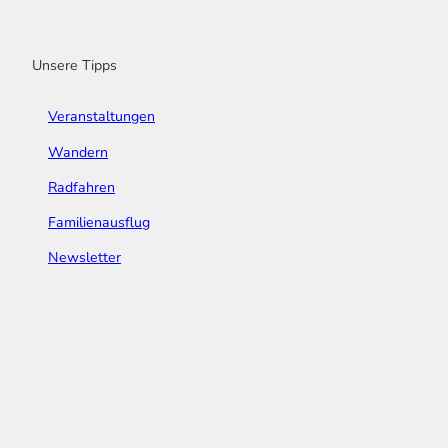
o
r
e
I
e
k
a
n
s
m
t
Unsere Tipps
Veranstaltungen
Wandern
Radfahren
Familienausflug
Newsletter