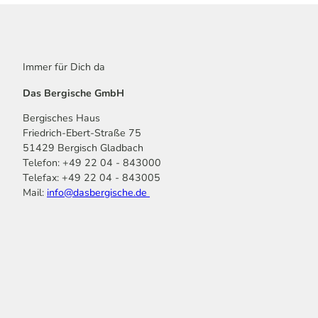
Immer für Dich da
Das Bergische GmbH
Bergisches Haus
Friedrich-Ebert-Straße 75
51429 Bergisch Gladbach
Telefon: +49 22 04 - 843000
Telefax: +49 22 04 - 843005
Mail:
info@dasbergische.de
f
I
Y
L
P
T
K
a
n
o
i
i
i
o
c
s
u
n
n
k
m
e
t
t
k
t
T
o
b
a
u
e
e
o
o
o
g
b
d
r
k
t