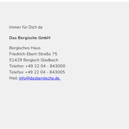
Immer für Dich da
Das Bergische GmbH
Bergisches Haus
Friedrich-Ebert-Straße 75
51429 Bergisch Gladbach
Telefon: +49 22 04 - 843000
Telefax: +49 22 04 - 843005
Mail:
info@dasbergische.de
f
I
Y
L
P
T
K
a
n
o
i
i
i
o
c
s
u
n
n
k
m
e
t
t
k
t
T
o
b
a
u
e
e
o
o
o
g
b
d
r
k
t