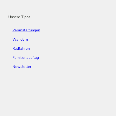
o
r
e
I
e
k
a
n
s
m
t
Unsere Tipps
Veranstaltungen
Wandern
Radfahren
Familienausflug
Newsletter