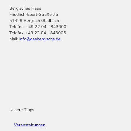
Bergisches Haus
Friedrich-Ebert-Straße 75
51429 Bergisch Gladbach
Telefon: +49 22 04 - 843000
Telefax: +49 22 04 - 843005
Mail:
info@dasbergische.de
f
I
Y
L
P
T
K
a
n
o
i
i
i
o
c
s
u
n
n
k
m
e
t
t
k
t
T
o
b
a
u
e
e
o
o
o
g
b
d
r
k
t
o
r
e
I
e
k
a
n
s
m
t
Unsere Tipps
Veranstaltungen