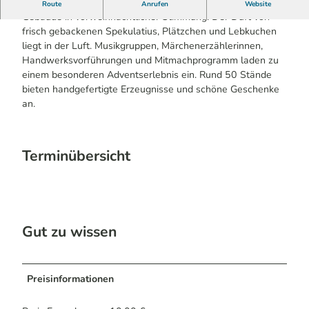
Erleben Sie das Museumsgelände und die historischen
Route
Anrufen
Website
Gebäude in vorweihnachtlicher Stimmung. Der Duft von
frisch gebackenen Spekulatius, Plätzchen und Lebkuchen
liegt in der Luft. Musikgruppen, Märchenerzählerinnen,
Handwerksvorführungen und Mitmachprogramm laden zu
einem besonderen Adventserlebnis ein. Rund 50 Stände
bieten handgefertigte Erzeugnisse und schöne Geschenke
an.
Terminübersicht
Gut zu wissen
Preisinformationen