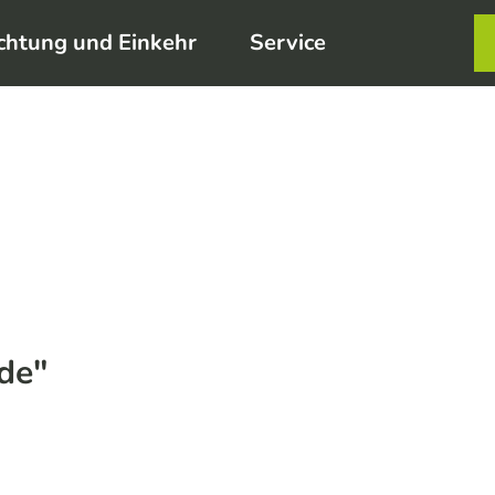
chtung und Einkehr
Service
Karte
Merkzett
Such
de"