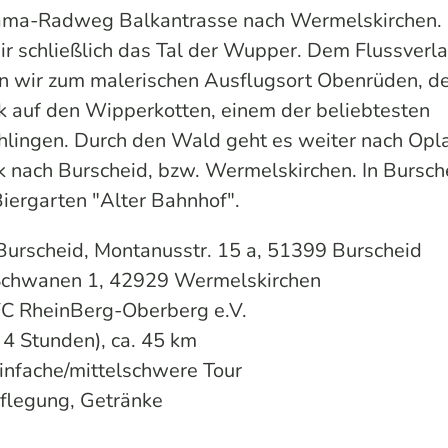
rama-Radweg Balkantrasse nach Wermelskirchen.
ir schließlich das Tal der Wupper. Dem Flussverla
ln wir zum malerischen Ausflugsort Obenrüden, de
ick auf den Wipperkotten, einem der beliebtesten
chlingen. Durch den Wald geht es weiter nach Op
k nach Burscheid, bzw. Wermelskirchen. In Bursch
Biergarten "Alter Bahnhof".
Burscheid, Montanusstr. 15 a, 51399 Burscheid
Schwanen 1, 42929 Wermelskirchen
FC RheinBerg-Oberberg e.V.
. 4 Stunden), ca. 45 km
einfache/mittelschwere Tour
pflegung, Getränke