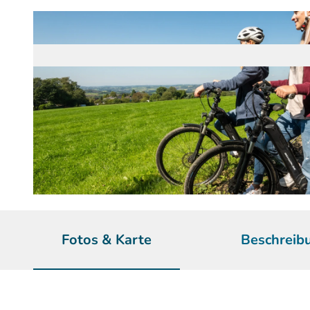
© Dominik Ketz | KI-optimiert |
CC-BY-SA
Fotos & Karte
Beschreib