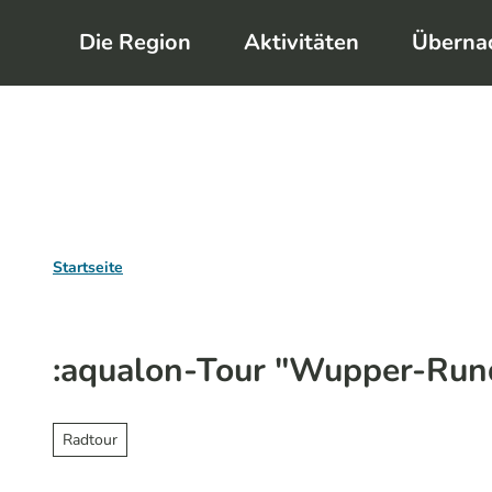
Z
Die Region
Aktivitäten
Überna
u
m
I
n
h
a
l
Startseite
t
:aqualon-Tour "Wupper-Run
Radtour