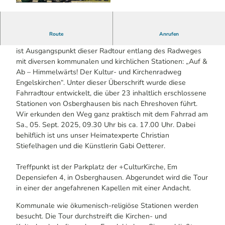
© Bernhard Wunder | KI-optimiert
Route
Anrufen
Die +CulturKirche Oberberg ist auch Radpilgerstation! Sie
ist Ausgangspunkt dieser Radtour entlang des Radweges
mit diversen kommunalen und kirchlichen Stationen: „Auf &
Ab – Himmelwärts! Der Kultur- und Kirchenradweg
Engelskirchen“. Unter dieser Überschrift wurde diese
Fahrradtour entwickelt, die über 23 inhaltlich erschlossene
Stationen von Osberghausen bis nach Ehreshoven führt.
Wir erkunden den Weg ganz praktisch mit dem Fahrrad am
Sa., 05. Sept. 2025, 09.30 Uhr bis ca. 17.00 Uhr. Dabei
behilflich ist uns unser Heimatexperte Christian
Stiefelhagen und die Künstlerin Gabi Oetterer.
Treffpunkt ist der Parkplatz der +CulturKirche, Em
Depensiefen 4, in Osberghausen. Abgerundet wird die Tour
in einer der angefahrenen Kapellen mit einer Andacht.
Kommunale wie ökumenisch-religiöse Stationen werden
besucht. Die Tour durchstreift die Kirchen- und