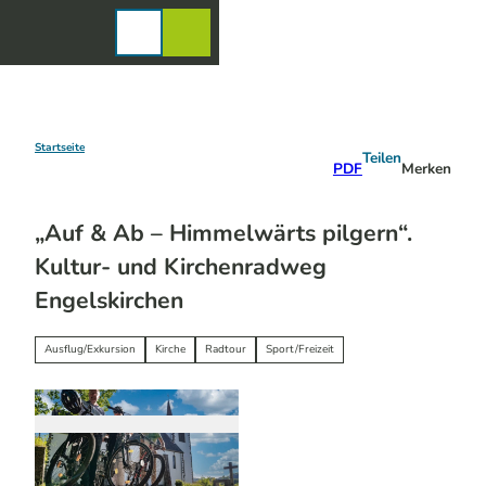
Z
u
Karte
Merkzettel
Suche
Menü
m
I
n
h
a
Startseite
Teilen
PDF
Merken
l
t
„Auf & Ab – Himmelwärts pilgern“.
Kultur- und Kirchenradweg
Engelskirchen
Ausflug/Exkursion
Kirche
Radtour
Sport/Freizeit