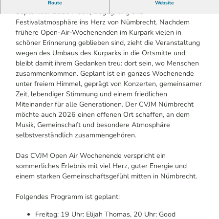
Das CVJM Open Air Wochenende bringt vom 11. bis 13.
Route
Website
September 2026 Musik, Begegnung und
Festivalatmosphäre ins Herz von Nümbrecht. Nachdem
frühere Open-Air-Wochenenden im Kurpark vielen in
schöner Erinnerung geblieben sind, zieht die Veranstaltung
wegen des Umbaus des Kurparks in die Ortsmitte und
bleibt damit ihrem Gedanken treu: dort sein, wo Menschen
zusammenkommen. Geplant ist ein ganzes Wochenende
unter freiem Himmel, geprägt von Konzerten, gemeinsamer
Zeit, lebendiger Stimmung und einem friedlichen
Miteinander für alle Generationen. Der CVJM Nümbrecht
möchte auch 2026 einen offenen Ort schaffen, an dem
Musik, Gemeinschaft und besondere Atmosphäre
selbstverständlich zusammengehören.
Das CVJM Open Air Wochenende verspricht ein
sommerliches Erlebnis mit viel Herz, guter Energie und
einem starken Gemeinschaftsgefühl mitten in Nümbrecht.
Folgendes Programm ist geplant:
Freitag: 19 Uhr: Elijah Thomas, 20 Uhr: Good