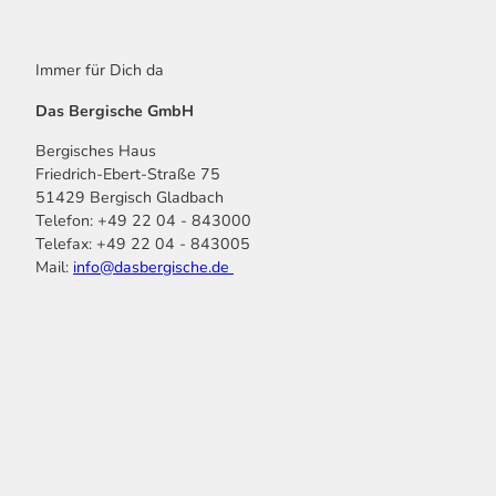
Immer für Dich da
Das Bergische GmbH
Bergisches Haus
Friedrich-Ebert-Straße 75
51429 Bergisch Gladbach
Telefon: +49 22 04 - 843000
Telefax: +49 22 04 - 843005
Mail:
info@dasbergische.de
f
I
Y
L
P
T
K
a
n
o
i
i
i
o
c
s
u
n
n
k
m
e
t
t
k
t
T
o
b
a
u
e
e
o
o
o
g
b
d
r
k
t
o
r
e
I
e
k
a
n
s