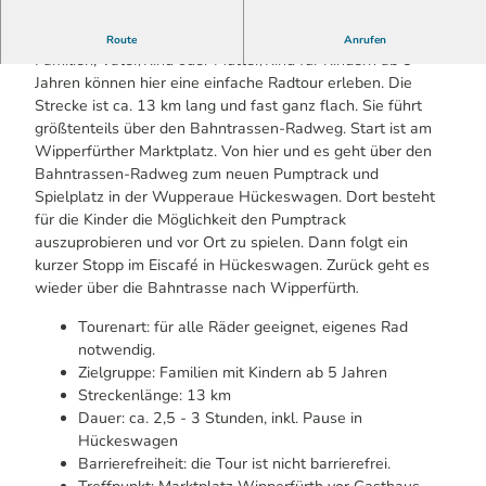
Geführte Tour im Rahmen der Bergischen Radwoche
Route
Anrufen
Familien, Vater/Kind oder Mutter/Kind für Kindern ab 5
Jahren können hier eine einfache Radtour erleben. Die
Strecke ist ca. 13 km lang und fast ganz flach. Sie führt
größtenteils über den Bahntrassen-Radweg. Start ist am
Wipperfürther Marktplatz. Von hier und es geht über den
Bahntrassen-Radweg zum neuen Pumptrack und
Spielplatz in der Wupperaue Hückeswagen. Dort besteht
für die Kinder die Möglichkeit den Pumptrack
auszuprobieren und vor Ort zu spielen. Dann folgt ein
kurzer Stopp im Eiscafé in Hückeswagen. Zurück geht es
wieder über die Bahntrasse nach Wipperfürth
.
Tourenart: für alle Räder geeignet, eigenes Rad
notwendig.
Zielgruppe: Familien mit Kindern ab 5 Jahren
Streckenlänge: 13 km
Dauer: ca. 2,5 - 3 Stunden, inkl. Pause in
Hückeswagen
Barrierefreiheit: die Tour ist nicht barrierefrei.