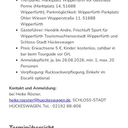
Treffpunkt: Marktplatz Wipperfürth vor Gasthaus
Penne (Marktplatz 14, 51688
Wipperfürth), Parkmöglichkeit: Wipperfürth Parkplatz
Ohler Wiesen Wupperstraße 11, 51688
Wipperfürth
Gästeführer: Hendrik Andre, Frischluft Sport für
Wipperfürth Tourismus/Hansestadt Wipperfürth und
Schloss-Stadt Hückeswagen
Preis: Erwachsene 5 €, Kinder: kostenlos, zahlbar in
bar beim Tourguide vor Ort.
Anmeldepflicht: ja, bis 26.08.2026, min. 1, max. 20
Personen
Verpflegung: Rucksackverpflegung, Einkehr im
Eiscafé optional
Kontakt und Anmeldung:
bei Heike Rösner,
heike.roesner@hueckeswagen.de
, SCHLOSS-STADT
HÜCKESWAGEN, Tel. : 02192 88-806
Terminübersicht