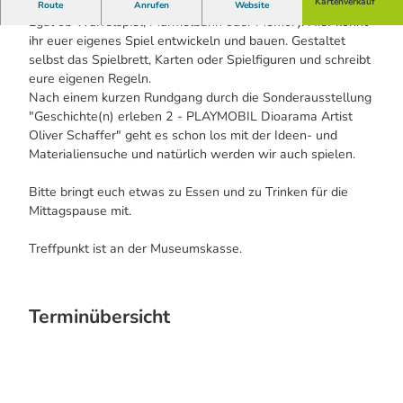
FerienWerkstatt für Kinder zwischen 6 und 10 Jahren
Kartenverkauf
Route
Anrufen
Website
Egal ob Würfelspiel, Murmelbahn oder Memory. Hier könnt
ihr euer eigenes Spiel entwickeln und bauen. Gestaltet
selbst das Spielbrett, Karten oder Spielfiguren und schreibt
eure eigenen Regeln.
Nach einem kurzen Rundgang durch die Sonderausstellung
"Geschichte(n) erleben 2 - PLAYMOBIL Dioarama Artist
Oliver Schaffer" geht es schon los mit der Ideen- und
Materialiensuche und natürlich werden wir auch spielen.
Bitte bringt euch etwas zu Essen und zu Trinken für die
Mittagspause mit.
Treffpunkt ist an der Museumskasse.
Terminübersicht