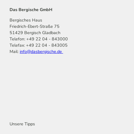
Das Bergische GmbH
Bergisches Haus
Friedrich-Ebert-Straße 75
51429 Bergisch Gladbach
Telefon: +49 22 04 - 843000
Telefax: +49 22 04 - 843005
Mail:
info@dasbergische.de
f
I
Y
L
P
T
K
a
n
o
i
i
i
o
c
s
u
n
n
k
m
e
t
t
k
t
T
o
b
a
u
e
e
o
o
o
g
b
d
r
k
t
o
r
e
I
e
k
a
n
s
m
t
Unsere Tipps