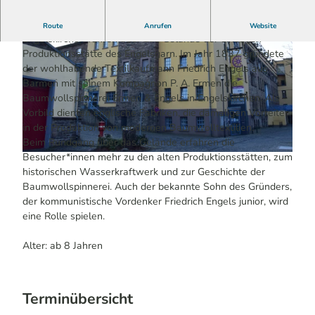
Die Freunde und Förderer des LVR-Industriemuseums
Route
Anrufen
Website
Engelskirchen führen über das Gelände der einstigen
Produktionsstätte des Engelsgarn. Im Jahr 1837 gründete
der wohlhabende Textilkaufmann Friedrich Engels aus
Barmen mit seinem Kompagnon P. A. Ermen die
Baumwollspinnerei Ermen & Engels in Engelskirchen. Als
Vorbild dienten englische Fabriken, die damaligen Vorreiter
© LVR-ZMB, Dominik Schmitz, LVR-Zentrum für Medien und Bild | KI-optimiert
in der Produktion von modernen Baumwolltextilien.
Beim Rundgang über das Gelände erfahren die
Besucher*innen mehr zu den alten Produktionsstätten, zum
© Anja Kortmann / Das Bergische | KI-optimiert |
CC-BY-SA
historischen Wasserkraftwerk und zur Geschichte der
Baumwollspinnerei. Auch der bekannte Sohn des Gründers,
der kommunistische Vordenker Friedrich Engels junior, wird
eine Rolle spielen.
Alter: ab 8 Jahren
Terminübersicht