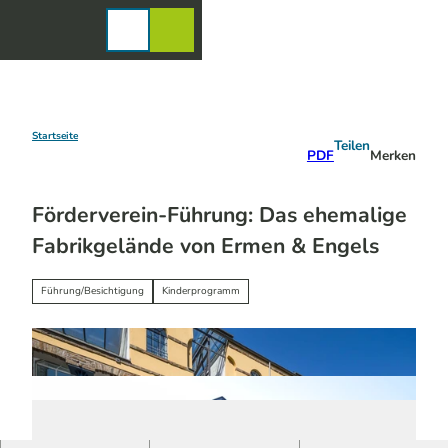
Z
u
Karte
Merkzettel
Suche
Menü
m
I
n
h
a
Startseite
Teilen
PDF
Merken
l
t
Förderverein-Führung: Das ehemalige
Fabrikgelände von Ermen & Engels
Führung/Besichtigung
Kinderprogramm