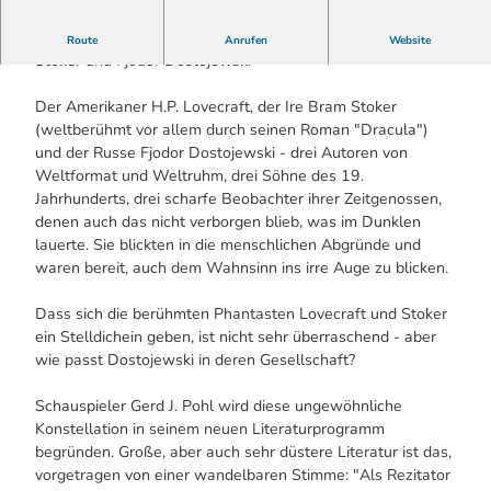
Gerd J. Pohl liest Grenzwertiges von H.P. Lovecraft, Bram
Route
Anrufen
Website
Stoker und Fjodor Dostojewski
Der Amerikaner H.P. Lovecraft, der Ire Bram Stoker
(weltberühmt vor allem durch seinen Roman "Dracula")
und der Russe Fjodor Dostojewski - drei Autoren von
Weltformat und Weltruhm, drei Söhne des 19.
Jahrhunderts, drei scharfe Beobachter ihrer Zeitgenossen,
denen auch das nicht verborgen blieb, was im Dunklen
lauerte. Sie blickten in die menschlichen Abgründe und
waren bereit, auch dem Wahnsinn ins irre Auge zu blicken.
Dass sich die berühmten Phantasten Lovecraft und Stoker
ein Stelldichein geben, ist nicht sehr überraschend - aber
wie passt Dostojewski in deren Gesellschaft?
Schauspieler Gerd J. Pohl wird diese ungewöhnliche
Konstellation in seinem neuen Literaturprogramm
begründen. Große, aber auch sehr düstere Literatur ist das,
vorgetragen von einer wandelbaren Stimme: "Als Rezitator