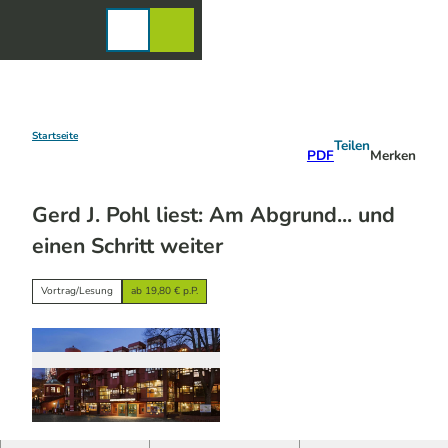
Z
u
Karte
Merkzettel
Suche
Menü
m
I
n
h
a
Startseite
Teilen
PDF
Merken
l
t
Gerd J. Pohl liest: Am Abgrund... und
einen Schritt weiter
Vortrag/Lesung
ab 19,80 € p.P.
© Patrick Schwarz | KI-optimiert