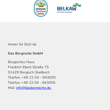
Immer für Dich da
Das Bergische GmbH
Bergisches Haus
Friedrich-Ebert-Straße 75
51429 Bergisch Gladbach
Telefon: +49 22 04 - 843000
Telefax: +49 22 04 - 843005
Mail:
info@dasbergische.de
f
I
Y
L
P
T
K
a
n
o
i
i
i
o