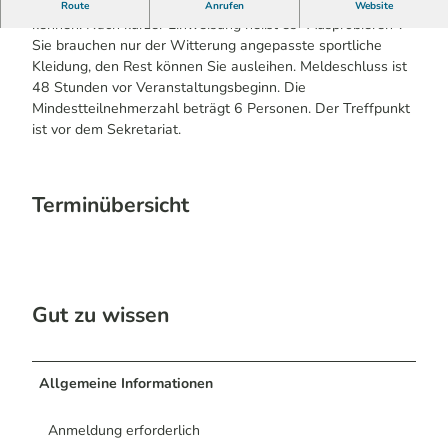
Kursinhalt: Lernen Sie die Faszination des Golfsportes
Route
Anrufen
Website
kennen. Nach kurzer Einweisung heißt es "Ausprobieren".
Sie brauchen nur der Witterung angepasste sportliche
Kleidung, den Rest können Sie ausleihen. Meldeschluss ist
48 Stunden vor Veranstaltungsbeginn. Die
Mindestteilnehmerzahl beträgt 6 Personen. Der Treffpunkt
ist vor dem Sekretariat.
Terminübersicht
Gut zu wissen
Allgemeine Informationen
Anmeldung erforderlich